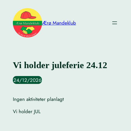
Skip
to
content
Ærø Mandeklub
Vi holder juleferie 24.12
24/12/2026
Ingen aktiviteter planlagt
Vi holder JUL