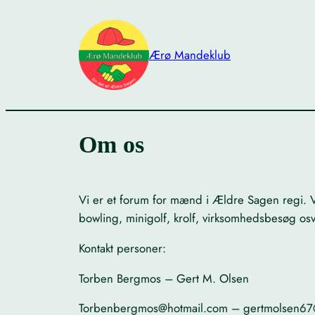
Skip
to
content
Ærø Mandeklub
Om os
Vi er et forum for mænd i Ældre Sagen regi. Vi
bowling, minigolf, krolf, virksomhedsbesøg osv
Kontakt personer:
Torben Bergmos – Gert M. Olsen
Torbenbergmos@hotmail.com – gertmolsen67